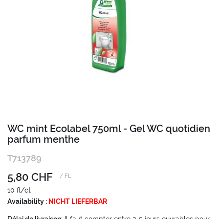
Zum
WC mint Ecolabel 750ml - Gel WC quotidien
Anfang
parfum menthe
der
Bildgalerie
T713789
springen
5,80 CHF
/ FL
10 fl/ct
Availability :
NICHT LIEFERBAR