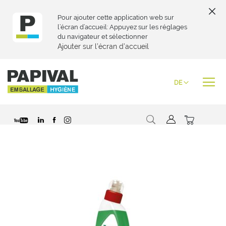
Pour ajouter cette application web sur
l’écran d’accueil: Appuyez sur les réglages
du navigateur et sélectionner
Ajouter sur l’écran d’accueil
Zum
Inhalt
Sprache
DE
springen
Suche
Mein War
Zum
Ende
der
Bildgalerie
springen