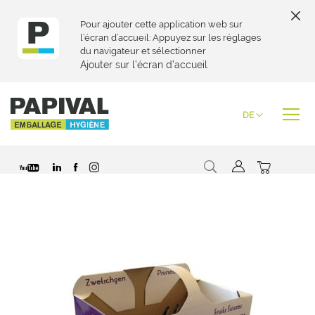
Pour ajouter cette application web sur
l’écran d’accueil: Appuyez sur les réglages
du navigateur et sélectionner
Ajouter sur l’écran d’accueil
Zum
Inhalt
Sprache
DE
springen
Suche
Mein War
Zum
Ende
der
Bildgalerie
springen