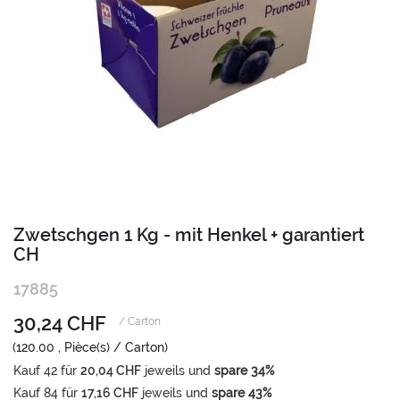
Zum
Zwetschgen 1 Kg - mit Henkel + garantiert
Anfang
CH
der
Bildgalerie
17885
springen
30,24 CHF
/ Carton
(120.00 , Pièce(s) / Carton)
Kauf
42
für
20,04 CHF
jeweils und
spare
34
%
Kauf
84
für
17,16 CHF
jeweils und
spare
43
%