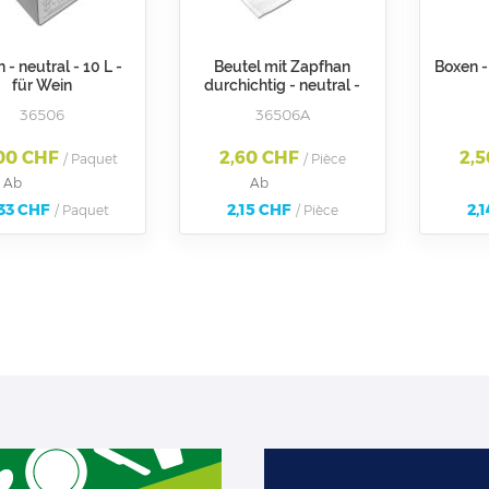
 - neutral - 10 L -
Beutel mit Zapfhan
Boxen - 
für Wein
durchichtig - neutral -
Für Art. 36506 Qualität
36506
36506A
EVOH
00 CHF
2,60 CHF
2,
/ Paquet
/ Pièce
Ab
Ab
,33 CHF
2,15 CHF
2,
/ Paquet
/ Pièce