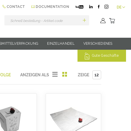
Sprache
CONTACT
DOCUMENTATION
DE
Mein Wa
SMITTELVERPACKUNG
EINZELHANDEL
VERSCHIEDENES
Gute Geschäfte
Liste
Liste
ANZEIGEN ALS
ZEIGE