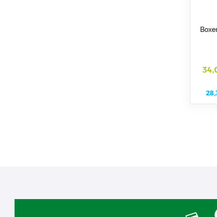
Boxen
34,
28