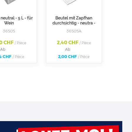
neutral - 5 L - für
Beutel mit Zapfhan
Wein
durchsichtig - neutra -
Für Art. 36505 Qualität
36505
36505A
EVOH
50 CHF
2,40 CHF
/ Pièce
/ Pièce
Ab
Ab
14 CHF
2,00 CHF
/ Pièce
/ Pièce