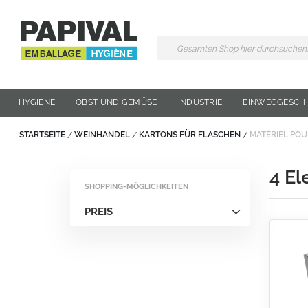
Zum
Inhalt
springen
HYGIENE
OBST UND GEMÜSE
INDUSTRIE
EINWEGGESCH
STARTSEITE
WEINHANDEL
KARTONS FÜR FLASCHEN
MATÉRIEL POU
4
El
SHOPPING-MÖGLICHKEITEN
PREIS