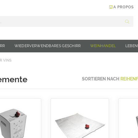
A PROPOS
Suche
IRR
WIEDERVERWENDBARES GESCHIRR
WEINHANDEL
LEBEN
R VINS
emente
SORTIEREN NACH