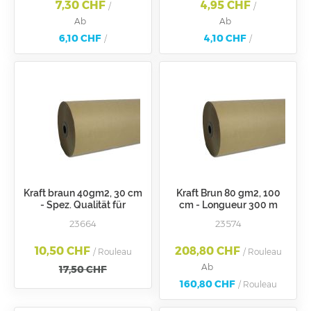
7,30 CHF
4,95 CHF
/
/
Ab
Ab
6,10 CHF
4,10 CHF
/
/
Kraft braun 40gm2, 30 cm
Kraft Brun 80 gm2, 100
- Spez. Qualität für
cm - Longueur 300 m
Karosserie
23664
23574
10,50 CHF
208,80 CHF
/ Rouleau
/ Rouleau
Ab
17,50 CHF
160,80 CHF
/ Rouleau