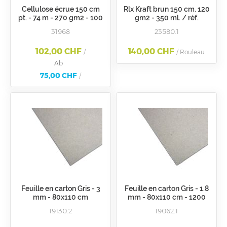
Cellulose écrue 150 cm
Rlx Kraft brun 150 cm. 120
pt. - 74 m - 270 gm2 - 100
gm2 - 350 ml. / réf.
m2
276855.
31968
23580.1
102,00 CHF
140,00 CHF
/
/ Rouleau
Ab
75,00 CHF
/
Feuille en carton Gris - 3
Feuille en carton Gris - 1.8
mm - 80x110 cm
mm - 80x110 cm - 1200
gm2
19130.2
19062.1