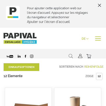
Pour ajouter cette application web sur
l’écran d’accueil: Appuyez sur les réglages
du navigateur et sélectionner
Ajouter sur l’écran d’accueil
Zum
Inhalt
Sprache
DE
springen
Suche
Mein War
Special
SORTIEREN NACH
EINKAUFSOPTIONEN
Price
12
Elemente
ZEIGE