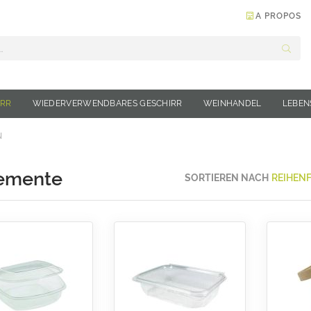
A PROPOS
Suche
IRR
WIEDERVERWENDBARES GESCHIRR
WEINHANDEL
LEBEN
N
emente
SORTIEREN NACH