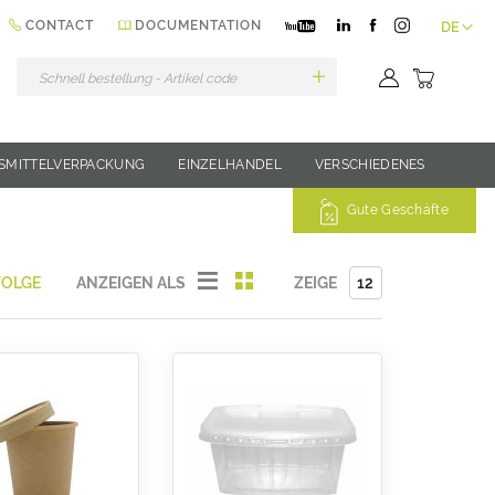
Sprache
CONTACT
DOCUMENTATION
DE
Mein Wa
SMITTELVERPACKUNG
EINZELHANDEL
VERSCHIEDENES
Gute Geschäfte
Liste
Liste
ANZEIGEN ALS
ZEIGE