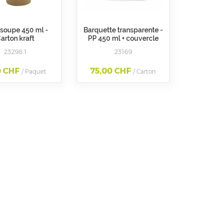
 soupe 450 ml -
Barquette transparente -
arton kraft
PP 450 ml + couvercle
23298.1
23169
0 CHF
75,00 CHF
/ Paquet
/ Carton