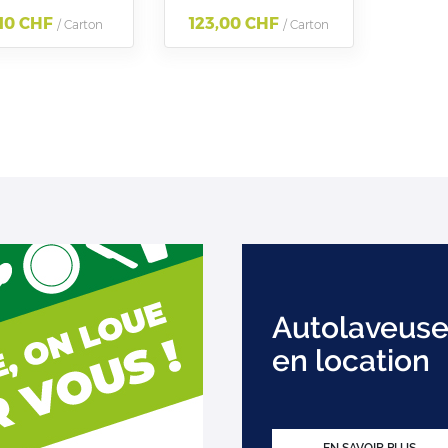
,10 CHF
123,00 CHF
/ Carton
/ Carton
Autolaveuse
en location