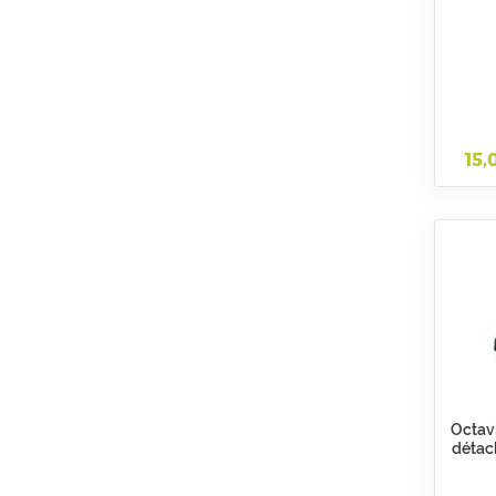
15,
Octav
détach
couv.