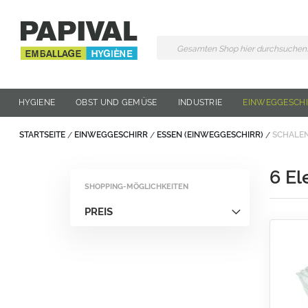
Zum
Inhalt
springen
HYGIENE
OBST UND GEMÜSE
INDUSTRIE
EINWEGGESCH
STARTSEITE
EINWEGGESCHIRR
ESSEN (EINWEGGESCHIRR)
SCHALE
6
El
SHOPPING-MÖGLICHKEITEN
PREIS