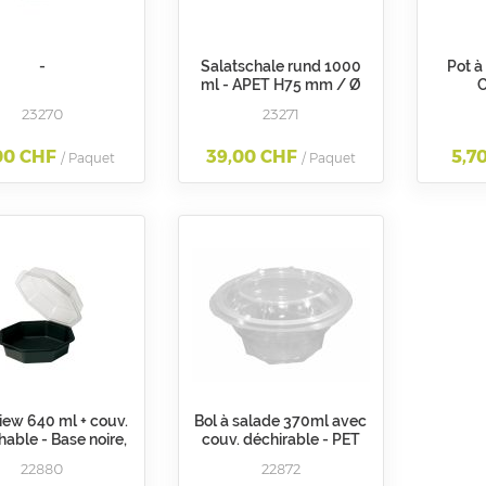
-
Salatschale rund 1000
Pot à
ml - APET H75 mm / Ø
C
180 mm
23270
23271
00 CHF
39,00 CHF
5,7
/ Paquet
/ Paquet
iew 640 ml + couv.
Bol à salade 370ml avec
able - Base noire,
couv. déchirable - PET
 transp. 19x19x6cm
transp. Diam. 108 mm h
22880
22872
55 mm