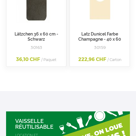
Lätzchen 36 x 60 cm -
Latz Dunicel Farbe
Schwarz
Champagne - 40 x 60
cm/Ref. 161966
30163
30159
36,10 CHF
222,96 CHF
/ Paquet
/ Carton
VAISSELLE
RÉUTILISABLE
LOCATION ET