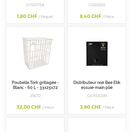
G150173A
G020202
1,80 CHF
8,40 CHF
/ Paquet
/ Pièce
Poubelle Tork grillagée -
Distributeur noir Bee Etik
Blanc - 60 L - 33x25x72
essuie-main plié
cm
29272
G470202N
32,00 CHF
3,90 CHF
/ Pièce
/ Pièce