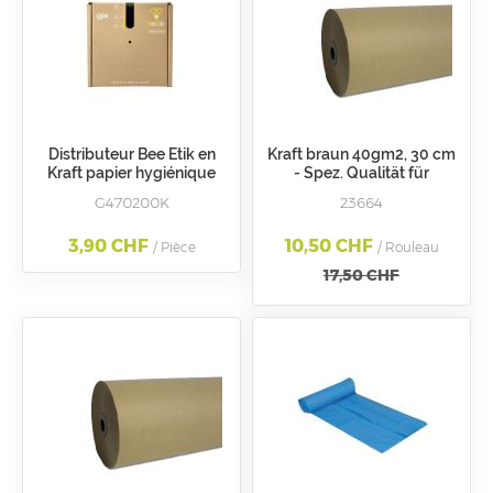
Distributeur Bee Etik en
Kraft braun 40gm2, 30 cm
Kraft papier hygiénique
- Spez. Qualität für
dévidage central
Karosserie
G470200K
23664
3,90 CHF
10,50 CHF
/ Pièce
/ Rouleau
17,50 CHF