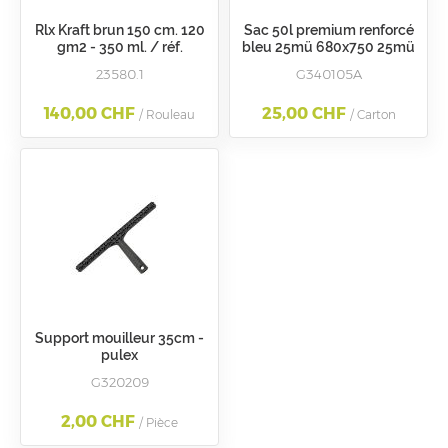
Rlx Kraft brun 150 cm. 120
Sac 50l premium renforcé
gm2 - 350 ml. / réf.
bleu 25mü 680x750 25mü
276855.
pebd
23580.1
G340105A
140,00 CHF
25,00 CHF
/ Rouleau
/ Carton
Support mouilleur 35cm -
pulex
G320209
2,00 CHF
/ Pièce