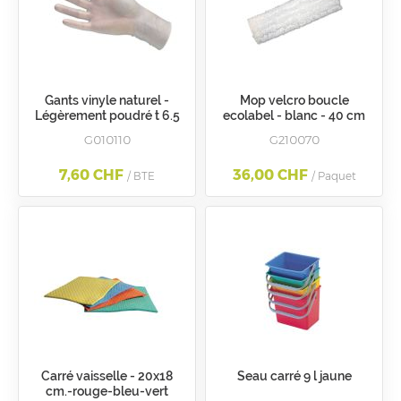
Gants vinyle naturel -
Mop velcro boucle
Légèrement poudré t 6.5
ecolabel - blanc - 40 cm
G010110
G210070
7,60 CHF
36,00 CHF
/ BTE
/ Paquet
Carré vaisselle - 20x18
Seau carré 9 l jaune
cm.-rouge-bleu-vert