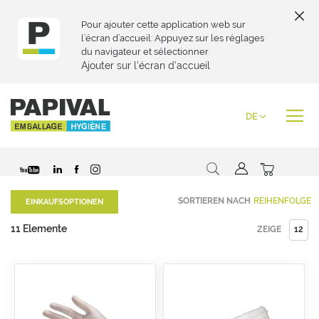
Pour ajouter cette application web sur
l’écran d’accueil: Appuyez sur les réglages
du navigateur et sélectionner
Ajouter sur l’écran d’accueil
Zum
Inhalt
Sprache
DE
springen
Suche
Mein War
Special
SORTIEREN NACH
EINKAUFSOPTIONEN
Price
11
Elemente
ZEIGE