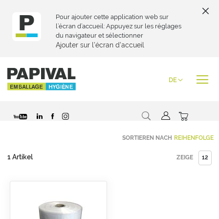
Pour ajouter cette application web sur
l’écran d’accueil: Appuyez sur les réglages
du navigateur et sélectionner
Ajouter sur l’écran d’accueil
Zum
Inhalt
Sprache
DE
springen
Suche
Mein War
Special
SORTIEREN NACH
Price
1
Artikel
ZEIGE