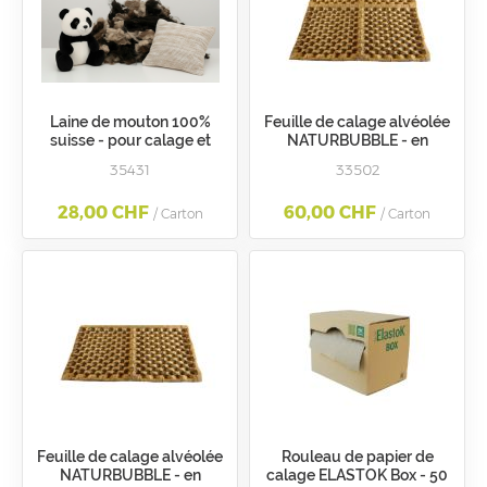
Laine de mouton 100%
Feuille de calage alvéolée
suisse - pour calage et
NATURBUBBLE - en
coffrets
papier kraft - 60g - format
35431
33502
60x40cm
28,00 CHF
60,00 CHF
/ Carton
/ Carton
Feuille de calage alvéolée
Rouleau de papier de
NATURBUBBLE - en
calage ELASTOK Box - 50