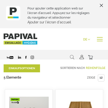
Pour ajouter cette application web sur
l’écran d’accueil: Appuyez sur les réglages
du navigateur et sélectionner
Ajouter sur l’écran d’accueil
Zum
Inhalt
Sprache
DE
springen
Suche
Mein War
Special
SORTIEREN NACH
EINKAUFSOPTIONEN
Price
5
Elemente
ZEIGE