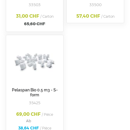
papier kraft - 60g - format
cm x 50 ml - Rlx de 25m2 -
33503
33500
40xcm
En carton distributeur
31,00 CHF
57,40 CHF
/ Carton
/ Carton
65,60 CHF
Pelaspan Bio 0.5 m3 - S-
form
35425
69,00 CHF
/ Pièce
Ab
38,64 CHF
/ Pièce