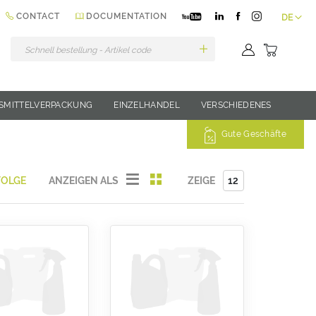
Sprache
CONTACT
DOCUMENTATION
DE
Mein Wa
SMITTELVERPACKUNG
EINZELHANDEL
VERSCHIEDENES
Gute Geschäfte
Liste
Liste
ANZEIGEN ALS
ZEIGE