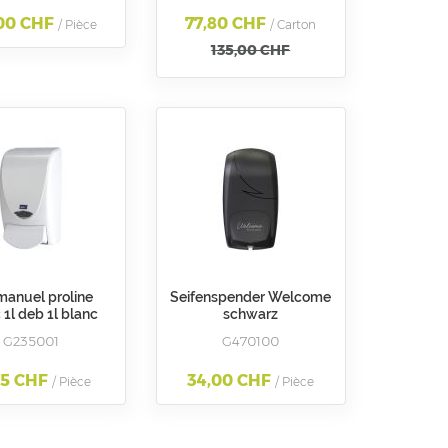
oir/Chromé
,00 CHF
77,80 CHF
ubbermaid
/ Pièce
/ Carton
135,00 CHF
 manuel proline
Seifenspender Welcome
 1l deb 1l blanc
schwarz
G235001
G470100
75 CHF
34,00 CHF
/ Pièce
/ Pièce