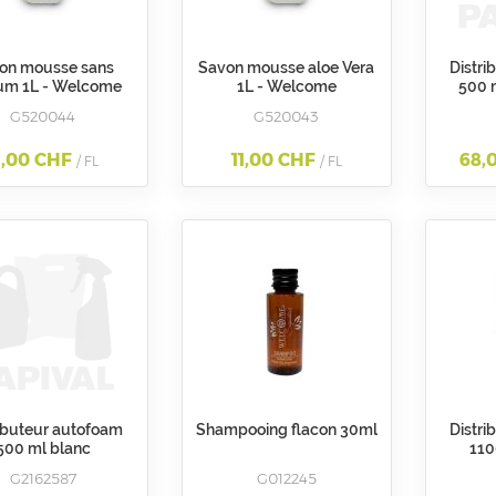
on mousse sans
Savon mousse aloe Vera
Distri
um 1L - Welcome
1L - Welcome
500 
autom
G520044
G520043
d
R
1,00 CHF
11,00 CHF
68,
/ FL
/ FL
ributeur autofoam
Shampooing flacon 30ml
Distri
500 ml blanc
110
matique savon et
d
G2162587
G012245
désinfectant
a