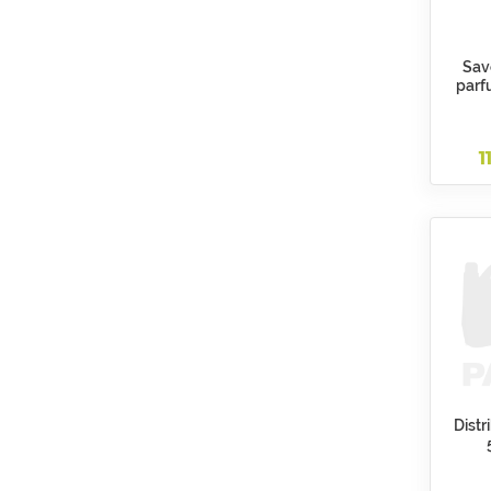
Sav
parf
1
Dist
auto