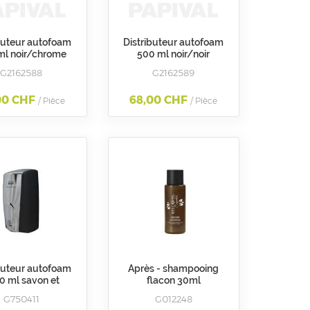
buteur autofoam
Distributeur autofoam
ml noir/chrome
500 ml noir/noir
atique savon et
automatique savon et
G2162588
G2162589
ésinfectant
désinfectant
ubbermaid
Rubbermaid
00 CHF
68,00 CHF
/ Pièce
/ Pièce
buteur autofoam
Après - shampooing
0 ml savon et
flacon 30ml
ésinfectant
G750411
G012248
utomatique