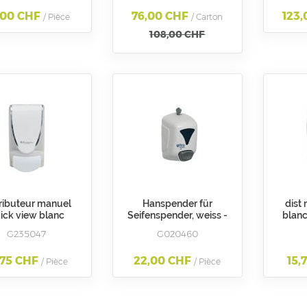
Rubbermaid
n
,00 CHF
76,00 CHF
123
/ Pièce
/ Carton
R
108,00 CHF
tributeur manuel
Hanspender für
dist
ick view blanc
Seifenspender, weiss -
blanc
DS 1 L - blanc /
350 ml
G235047
G020460
ansparent savon
35210/G235235
,75 CHF
22,00 CHF
15,
/ Pièce
/ Pièce