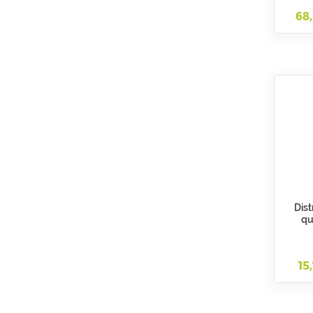
68
Dis
qu
TPW1L
tr
G2
15