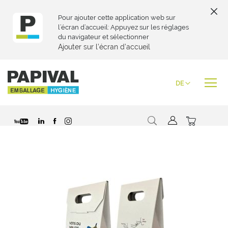
Pour ajouter cette application web sur
l’écran d’accueil: Appuyez sur les réglages
du navigateur et sélectionner
Ajouter sur l’écran d’accueil
Zum
Inhalt
Sprache
DE
springen
Suche
Mein War
Zum
Ende
der
Bildgalerie
springen