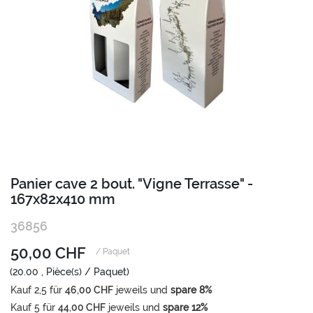
Zum
Panier cave 2 bout. "Vigne Terrasse" -
Anfang
167x82x410 mm
der
Bildgalerie
36856
springen
50,00 CHF
/ Paquet
(20.00 , Pièce(s) / Paquet)
Kauf
2,5
für
46,00 CHF
jeweils und
spare
8
%
Kauf
5
für
44,00 CHF
jeweils und
spare
12
%