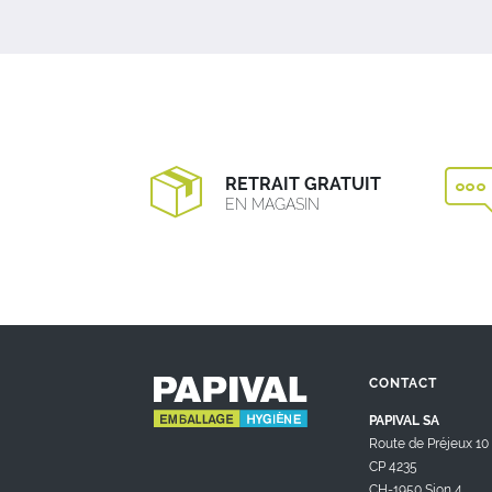
RETRAIT GRATUIT
EN MAGASIN
CONTACT
PAPIVAL SA
Route de Préjeux 10
CP 4235
CH-1950 Sion 4