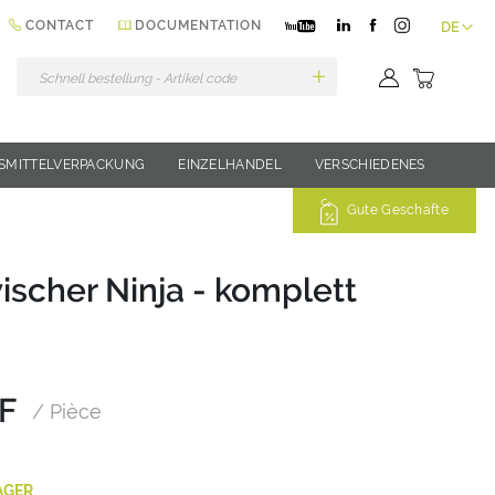
Sprache
CONTACT
DOCUMENTATION
DE
Mein Wa
SMITTELVERPACKUNG
EINZELHANDEL
VERSCHIEDENES
Gute Geschäfte
ischer Ninja - komplett
F
/ Pièce
AGER