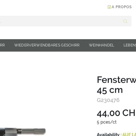
A PROPOS
Suche
IRR
WIEDERVERWENDBARES GESCHIRR
WEINHANDEL
LEBEN
Fensterw
45 cm
G230476
44,00 CH
5 pces/ct
Availability :
AUF L