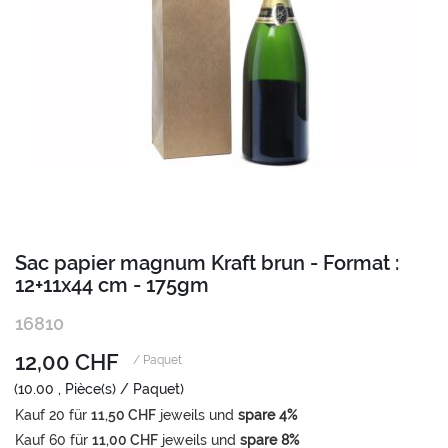
Zum
Sac papier magnum Kraft brun - Format :
Anfang
12+11x44 cm - 175gm
der
Bildgalerie
16810
springen
12,00 CHF
/ Paquet
(10.00 , Pièce(s) / Paquet)
Kauf
20
für
11,50 CHF
jeweils und
spare
4
%
Kauf
60
für
11,00 CHF
jeweils und
spare
8
%