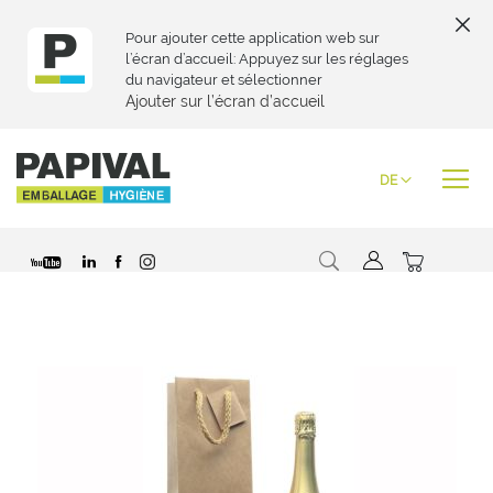
Pour ajouter cette application web sur
l’écran d’accueil: Appuyez sur les réglages
du navigateur et sélectionner
Ajouter sur l’écran d’accueil
Zum
Inhalt
Sprache
DE
springen
Suche
Mein War
Zum
Ende
der
Bildgalerie
springen