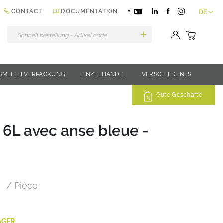
Sprache
CONTACT
DOCUMENTATION
DE
Mein Wa
SMITTELVERPACKUNG
EINZELHANDEL
VERSCHIEDENES
Gute Geschäfte
 6L avec anse bleue -
/ Pièce
AGER