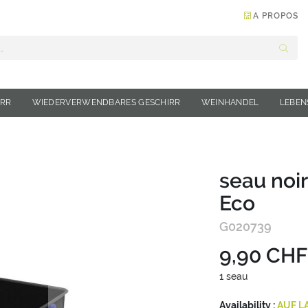
A PROPOS
Suche
IRR
WIEDERVERWENDBARES GESCHIRR
WEINHANDEL
LEBEN
seau noir
Eco
G020739
9,90 CHF
1 seau
Availability :
AUF L