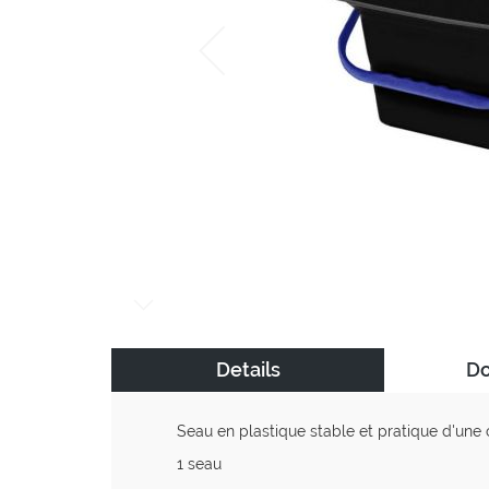
Zum
Anfang
Details
D
der
Bildgalerie
springen
Seau en plastique stable et pratique d'une ca
1 seau