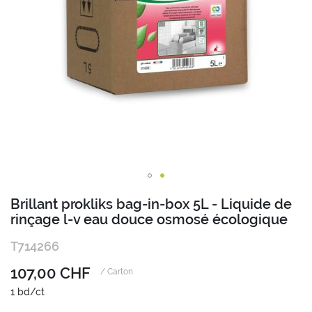
Passer
Brillant prokliks bag-in-box 5L - Liquide de
au
rinçage l-v eau douce osmosé écologique
début
de
T714266
la
Galerie
107,00 CHF
/ Carton
d’images
1 bd/ct