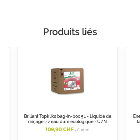
Produits liés
Brillant Topkliks bag-in-box 5L - Liquide de
Ene
rinçage l-v eau dure écologique - U/N
l
109,90 CHF
/ Carton