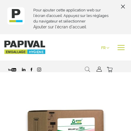
Pour ajouter cette application web sur
l’écran d’accueil: Appuyez sur les réglages
du navigateur et sélectionner
Ajouter sur l’écran d’accueil
Skip
to
Langue
FR
Content
Chercher
Mon pani
Passer
à
la
fin
de
la
galerie
d’images