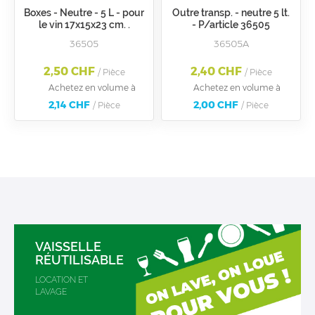
Boxes - Neutre - 5 L - pour
Outre transp. - neutre 5 lt.
le vin 17x15x23 cm. .
- P/article 36505
36505
36505A
2,50 CHF
2,40 CHF
/ Pièce
/ Pièce
Achetez en volume à
Achetez en volume à
2,14 CHF
2,00 CHF
/ Pièce
/ Pièce
VAISSELLE
RÉUTILISABLE
LOCATION ET
LAVAGE