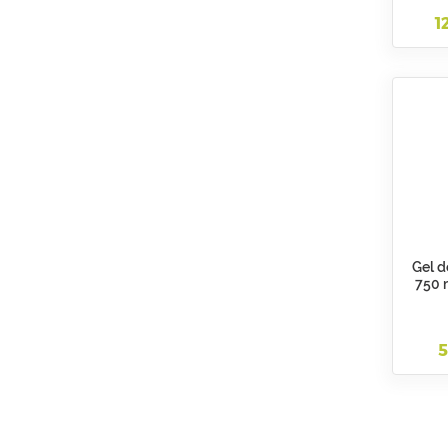
1
Gel d
750 
5