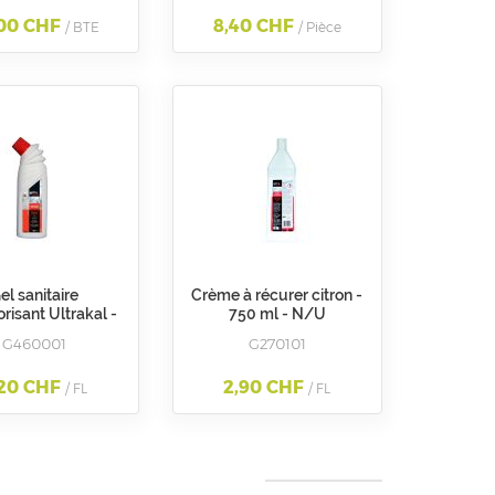
00 CHF
8,40 CHF
/ BTE
/ Pièce
el sanitaire
Crème à récurer citron -
risant Ultrakal -
750 ml - N/U
750ml - U
G460001
G270101
,20 CHF
2,90 CHF
/ FL
/ FL