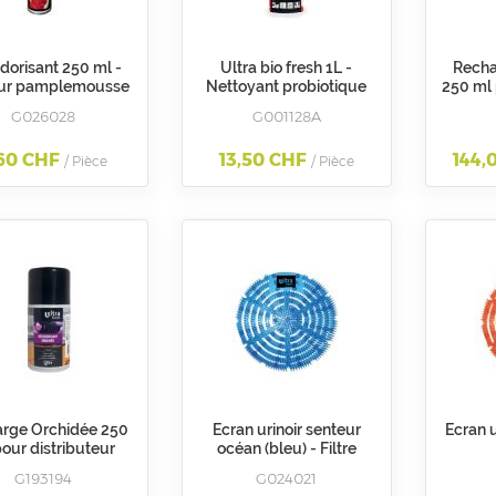
dorisant 250 ml -
Ultra bio fresh 1L -
Recha
ur pamplemousse
Nettoyant probiotique
250 ml 
- U
sanitaire
d'ambi
G026028
G001128A
60 CHF
13,50 CHF
144,
/ Pièce
/ Pièce
rge Orchidée 250
Ecran urinoir senteur
Ecran u
our distributeur
océan (bleu) - Filtre
iance G193090 - U
désodorisant pour urinoir
G193194
G024021
- N/U