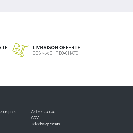
RTE
LIVRAISON OFFERTE
DÈS 500CHF D’ACHATS
'entreprise
Aide et contact
CGV
Téléchargements