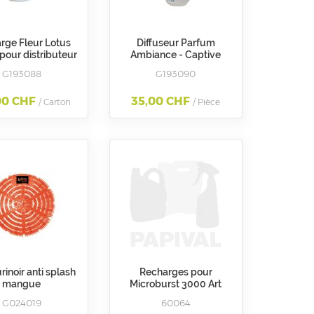
rge Fleur Lotus
Diffuseur Parfum
pour distributeur
Ambiance - Captive
ance G193090 - U
G193088
G193090
00 CHF
35,00 CHF
/ Carton
/ Pièce
rinoir anti splash
Recharges pour
mangue
Microburst 3000 Art
60060- Neutre - U
G024019
60064