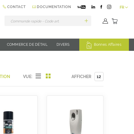
Langue
CONTACT
DOCUMENTATION
FR
Mon pan
her
COMMERCE DE DÉTAIL
DIVERS
Bonnes Affaires
Liste
Grille
VUE:
AFFICHER