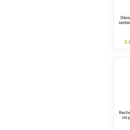
Déso
sente
3,
Recha
ml p
d'amb