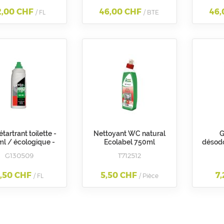
2,00 CHF
46,00 CHF
46,
/ FL
/ BTE
étartrant toilette -
Nettoyant WC natural
G
ml / écologique -
Ecolabel 750ml
désodo
N/U
écologique
G130509
T712512
,50 CHF
5,50 CHF
7
/ FL
/ Pièce