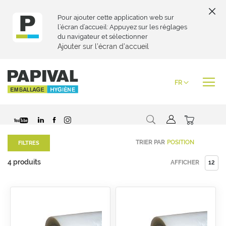
Pour ajouter cette application web sur
l’écran d’accueil: Appuyez sur les réglages
du navigateur et sélectionner
Ajouter sur l’écran d’accueil
Skip
to
Langue
FR
Content
Chercher
Mon pani
Special
Special
TRIER PAR
FILTRES
Price
Price
4
produits
AFFICHER