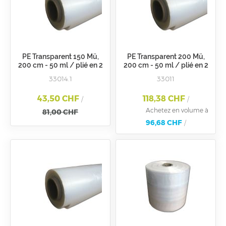
PE Transparent 150 Mü,
PE Transparent 200 Mü,
200 cm - 50 ml / plié en 2
200 cm - 50 ml / plié en 2
33014.1
33011
43,50 CHF
118,38 CHF
/
/
Achetez en volume à
81,00 CHF
96,68 CHF
/