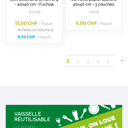
- 40x40 cm - Fuchsia
40x40 cm - 3 couches,
pliée 1/8
30058
39118
13,50 CHF
6,00 CHF
/ Paquet
/ Paquet
Achetez en volume à
9,52 CHF
/ Paquet
You're
Page
1
P
Su
Page
Page
Page
Page
2
3
4
5
currently
reading
page
VAISSELLE
RÉUTILISABLE
LOCATION ET