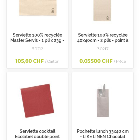
Serviette 100% recyclée
Serviette 100% recyclée
Master Servis - 1 pli x 23g -
40x40cm - 2 plis - point à
33x33cm - distributeur
point - plié 1/8
30212
30217
105,60 CHF
0,03500 CHF
/ Carton
/ Pièce
Serviette cocktail
Pochette lunch 33x40 cm
Ecolabel double point
- LIKE LINEN Chocolat