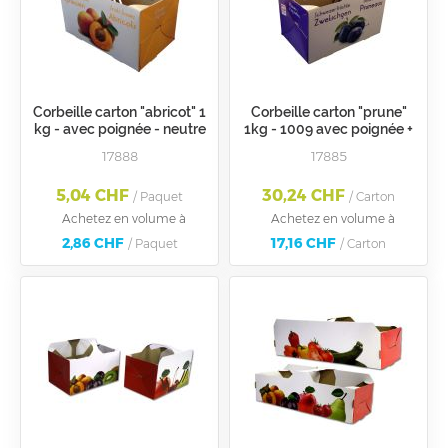
Corbeille carton "abricot" 1
Corbeille carton "prune"
kg - avec poignée - neutre
1kg - 1009 avec poignée +
(sans EAN)
garant. CH
17888
17885
5,04 CHF
30,24 CHF
/ Paquet
/ Carton
Achetez en volume à
Achetez en volume à
2,86 CHF
17,16 CHF
/ Paquet
/ Carton