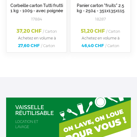
Corbeille carton Tutti frutti
Panier carton "fruits" 2.5
1 kg - 1009 - avec poignée
kg - 2504 - 351x135x115
mm - Neutre
17884
18287
37,20 CHF
51,20 CHF
/ Carton
/ Carton
Achetez en volume à
Achetez en volume à
27,60 CHF
46,40 CHF
/ Carton
/ Carton
VAISSELLE
RÉUTILISABLE
LOCATION ET
LAVAGE