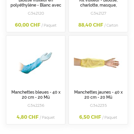
Blouse visiteur en
Kit visiteur - Blouse,
polyéthylène - Blanc avec
charlotte, masque,
bouton pression
surchaussure
G342120
G342127
60,00 CHF
88,40 CHF
/ Paquet
/ Carton
Manchettes bleues - 40 x
Manchettes jaunes - 40 x
20 cm - 20 Mü
20 cm - 20 Mü
G342236
G342235
4,80 CHF
6,50 CHF
/ Paquet
/ Paquet