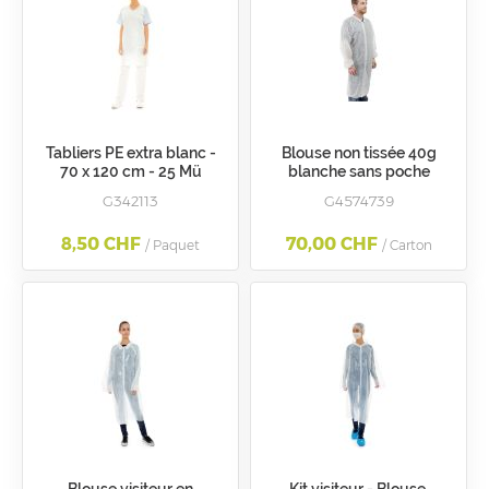
Tabliers PE extra blanc -
Blouse non tissée 40g
70 x 120 cm - 25 Mü
blanche sans poche
fermeture pressions XL
G342113
G4574739
8,50 CHF
70,00 CHF
/ Paquet
/ Carton