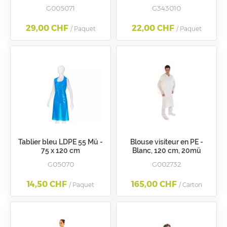
G005071
G343010
29,00 CHF
22,00 CHF
/ Paquet
/ Paquet
Tablier bleu LDPE 55 Mü -
Blouse visiteur en PE -
75 x 120 cm
Blanc, 120 cm, 20mü
G05070
G002732
14,50 CHF
165,00 CHF
/ Paquet
/ Carton