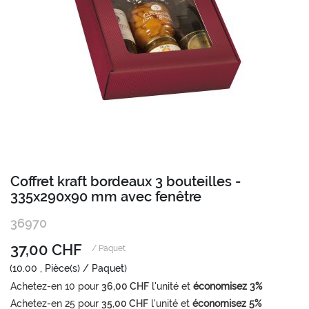
Passer
Coffret kraft bordeaux 3 bouteilles -
au
335x290x90 mm avec fenêtre
début
de
36970
la
Galerie
37,00 CHF
/ Paquet
d’images
(10.00 , Pièce(s) / Paquet)
Achetez-en
10
pour
36,00 CHF
l'unité et
économisez
3
%
Achetez-en
25
pour
35,00 CHF
l'unité et
économisez
5
%