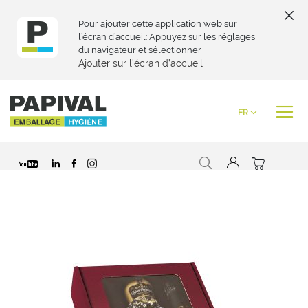
Pour ajouter cette application web sur
l’écran d’accueil: Appuyez sur les réglages
du navigateur et sélectionner
Ajouter sur l’écran d’accueil
Skip
to
Langue
FR
Content
Chercher
Mon pani
Passer
à
la
fin
de
la
galerie
d’images